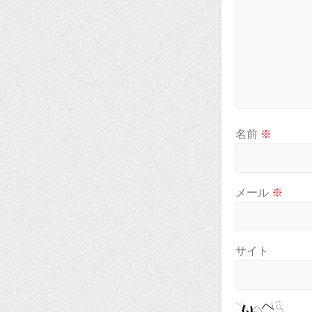
名前
※
メール
※
サイト